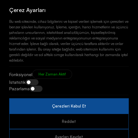
Çerez Ayarları
Bu web sitesinde, cihaz bilgilerini ve kişisel verileri işlemek için çerezleri ve
benzer işlevleri kullanıyoruz. İşleme, içeriğin, harici hizmetlerin ve üçüncü
şahısların unsurlarının, istatistiksel analiz/ölçümün, kişiselleştirilmiş
reklamcılığın ve sosyal medyanın entegrasyonunun entegrasyonuna
hizmet eder. İşleve bağlı olarak, veriler üçüncü taraflara aktarılır ve onlar
tarafından işlenir. Bu onay isteğe bağlıdır, web sitemizin kullanımı için
gerekli değildir ve sol alttaki simge kullanılarak herhangi bir zamanda iptal
ADRES
edilebilir.
Çavuşoğlu Mah. Meşeli Sok.
No: 6/1 KARTAL
Fonksiyonel
Her Zaman Aktif
İSTANBUL / TÜRKİYE
İstatistik
TELEFON
Pazarlama
+90 (216) 387 88 37
+90 543 475 77 27
E-MAIL
Çerezleri Kabul Et
info@kaizenkap.com
SOSYAL MEDYA
Reddet
Ayarları Kaydet