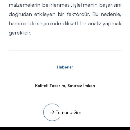
malzemelerin belirlenmesi, işletmenin başarısını
doğrudan etkileyen bir faktördür. Bu nedenle,
hammadde seçiminde dikkatli bir analiz yapmak
gereklidir.
14 Kasım 2024
Flexo baskı makinesinde baskı
Haberler
operatörünün bilgisi ne olmalıdır?
Detaylı İncele
Kaliteli Tasarım, Sınırsız İmkan
Tümünü Gör