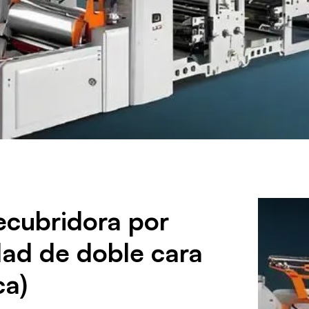
ecubridora por
dad de doble cara
ca)